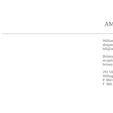
AM
Willia
designe
bill@a
Britne
recepti
britne
293 Vil
Willin
P. 860
F. 860