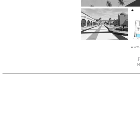
www.p
P
H